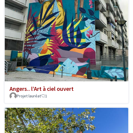
Angers.. l’Art à ciel ouvert
Projet lauréat
1