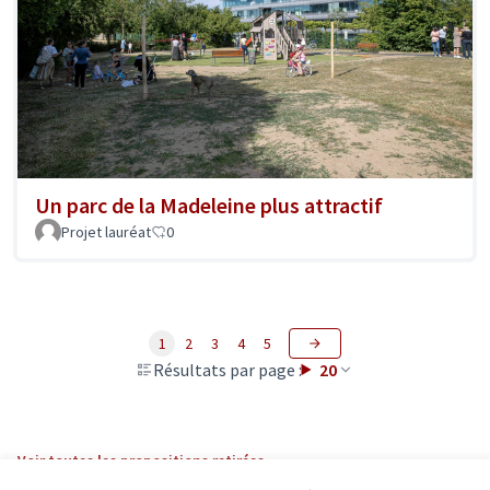
Un parc de la Madeleine plus attractif
Projet lauréat
0
1
2
3
4
5
Résultats par page :
20
Voir toutes les propositions retirées