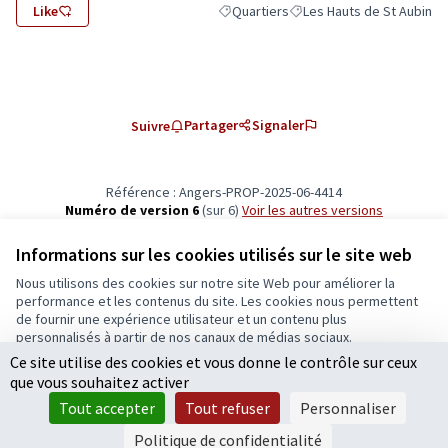
Like
Quartiers
Les Hauts de St Aubin
Filtrer les résultats de la catégorie : Q
Filtrer les résultats pour l
Partager
Signaler
Suivre
Référence : Angers-PROP-2025-06-4414
Numéro de version 6
(sur 6)
voir les autres versions
Vérifiez l'empreinte numérique
Informations sur les cookies utilisés sur le site web
Nous utilisons des cookies sur notre site Web pour améliorer la
Conditions d'utilisation
performance et les contenus du site. Les cookies nous permettent
Paramètres des cookies
de fournir une expérience utilisateur et un contenu plus
Ecrivons Angers sur X
Ecrivons Angers sur Facebook
personnalisés à partir de nos canaux de médias sociaux.
(Lien externe)
(Lien externe)
Ce site utilise des cookies et vous donne le contrôle sur ceux
Tout accepter
que vous souhaitez activer
Accepter seulement les cookies essentiels
Tout accepter
Tout refuser
Personnaliser
Licence Cre
(Lien extern
Paramètres
(Lien externe)
Site réalisé grâce au
logiciel libre Decidim
.
Politique de confidentialité