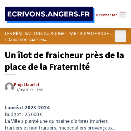
Panneau de gestion des cookies
Menu
Se connecter
LES RÉALISATIONS DU BUDGET PARTICIPATIF ANGEVIN
Menu p
/
Dans mon quartier...
Un îlot de fraicheur près de la
place de la Fraternité
Projet lauréat
13/06/2025 17:58
Lauréat 2023-2024
Budget : 25 000 €
La Ville a planté une quinzaine d'arbres (muriers
fruitiers et non fruitiers, micocouliers provençaux,