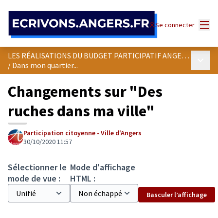
Panneau de gestion des cookies
Menu
Se connecter
LES RÉALISATIONS DU BUDGET PARTICIPATIF ANGEVIN
Menu p
/
Dans mon quartier...
Changements sur "Des
ruches dans ma ville"
Participation citoyenne - Ville d'Angers
30/10/2020 11:57
Sélectionner le
Mode d'affichage
mode de vue :
HTML :
Basculer l’affichage