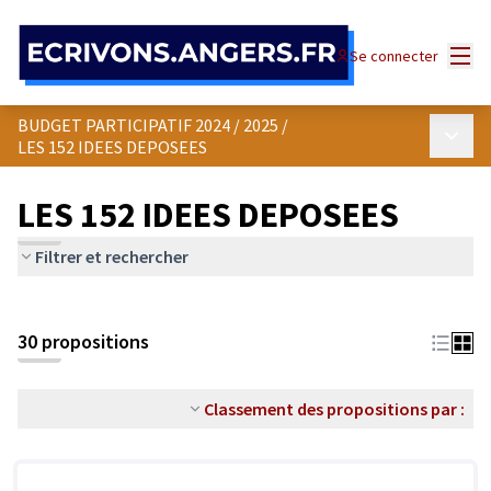
Panneau de gestion des cookies
Menu
Se connecter
BUDGET PARTICIPATIF 2024 / 2025
/
Menu p
LES 152 IDEES DEPOSEES
LES 152 IDEES DEPOSEES
Filtrer et rechercher
30 propositions
Classement des propositions par :