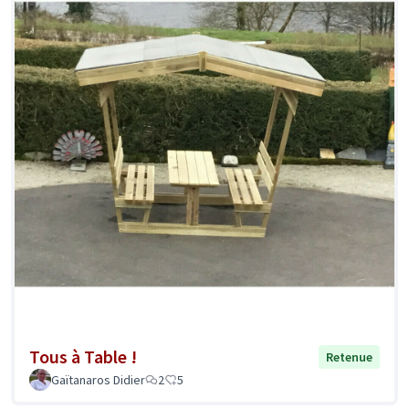
Tous à Table !
Retenue
Gaïtanaros Didier
2
5