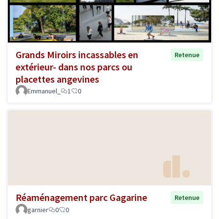
Grands Miroirs incassables en
Retenue
extérieur- dans nos parcs ou
placettes angevines
Emmanuel_
1
0
Réaménagement parc Gagarine
Retenue
garnier
0
0