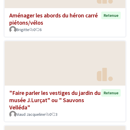
Aménager les abords du héron carré
Retenue
piétons/vélos
Brigitte
0
6
"Faire parler les vestiges du jardin du
Retenue
musée J.Lurçat" ou " Sauvons
Velléda"
Viaud Jacqueline
0
3