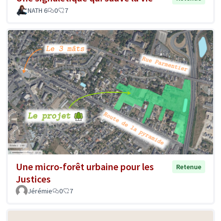
NATH 6
0
7
Une micro-forêt urbaine pour les
Retenue
Justices
Jérémie
0
7