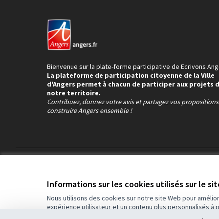
Bienvenue sur la plate-forme participative de Ecrivons Ang
La plateforme de participation citoyenne de la Ville
d'Angers permet à chacun de participer aux projets 
notre territoire.
Contribuez, donnez votre avis et partagez vos proposition
construire Angers ensemble !
Conditions d'utilisation
Paramètres des cookies
Informations sur les cookies utilisés sur le si
Nous utilisons des cookies sur notre site Web pour amélio
expérience utilisateur et un contenu plus personnalisés à 
(Lien externe)