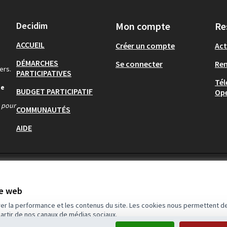
Decidim
Mon compte
Re
ACCUEIL
Créer un compte
Act
DÉMARCHES
Se connecter
Re
ers.
PARTICIPATIVES
Tél
de
BUDGET PARTICIPATIF
Op
s pour
COMMUNAUTÉS
AIDE
te web
rer la performance et les contenus du site. Les cookies nous permettent de
partir de nos canaux de médias sociaux.