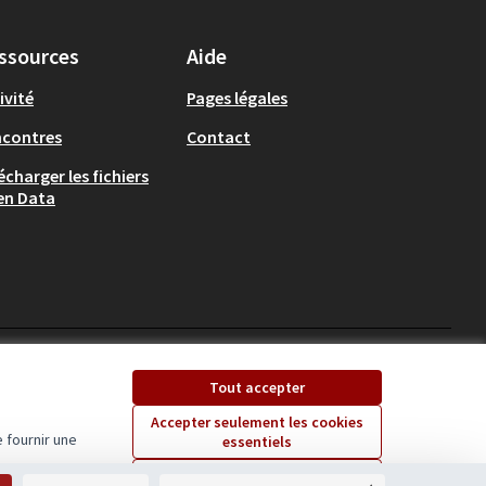
ssources
Aide
ivité
Pages légales
ncontres
Contact
écharger les fichiers
en Data
Ecrivons Angers sur X
Ecrivons Angers sur
Tout accepter
(Lien externe)
(Lien externe)
Accepter seulement les cookies
 fournir une
essentiels
Licence Creative Comm
(Lien externe)
Paramètres