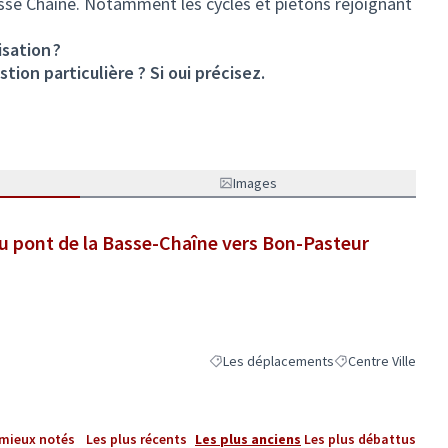
sse Chaîne. Notamment les cycles et piétons rejoignant
sation ?
tion particulière ? Si oui précisez.
Images
 du pont de la Basse-Chaîne vers Bon-Pasteur
Les déplacements
Centre Ville
Filtrer les résultats de la catégorie : 
Filtrer les résultat
 mieux notés
Les plus récents
Les plus anciens
Les plus débattus