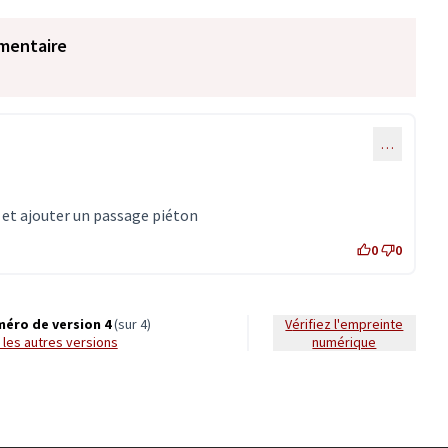
mentaire
…
s et ajouter un passage piéton
0
0
éro de version 4
(sur 4)
Vérifiez l'empreinte
ir les autres versions
numérique