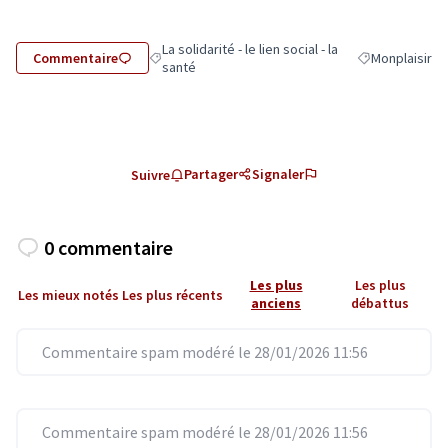
La solidarité - le lien social - la
Commentaire
Monplaisir
Filtrer les résultats de la catégorie : La solidarité - 
Filtrer les résu
santé
Partager
Signaler
Suivre
0 commentaire
Les plus
Les plus
Les mieux notés
Les plus récents
anciens
débattus
Commentaire spam modéré le 28/01/2026 11:56
Commentaire spam modéré le 28/01/2026 11:56