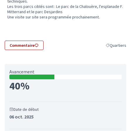
techniques.
Les trois parcs ciblés sont : Le parc de la Chalouère, l'esplanade F.
Mitterrand et le parc Desjardins
Une visite sur site sera programmée prochainement.
Commentaire
Quartiers
Filtrer les rés
Avancement
40%
Date de début
06 oct. 2025