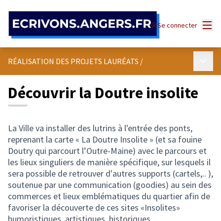
Panneau de gestion des cookies
Menu
Se connecter
Menu p
RÉALISATION DES PROJETS LAURÉATS
/
Découvrir la Doutre insolite
La Ville va installer des lutrins à l'entrée des ponts,
reprenant la carte « La Doutre Insolite » (et sa fouine
Doutry qui parcourt l’Outre-Maine) avec le parcours et
les lieux singuliers de manière spécifique, sur lesquels il
sera possible de retrouver d'autres supports (cartels,.. ),
soutenue par une communication (goodies) au sein des
commerces et lieux emblématiques du quartier afin de
favoriser la découverte de ces sites «Insolites»
humoristiques, artistiques, historiques… .