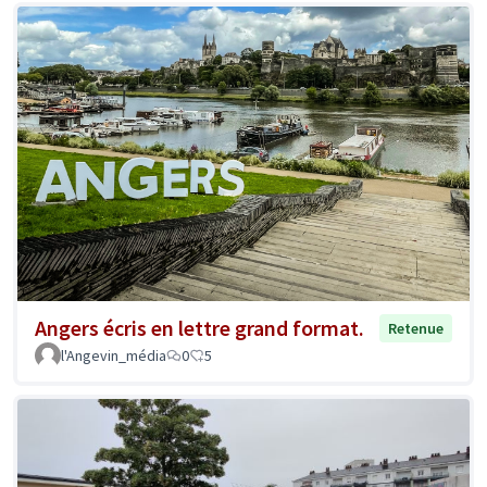
Angers écris en lettre grand format.
Retenue
l'Angevin_média
0
5