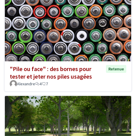
"Pile ou face" : des bornes pour
Retenue
tester et jeter nos piles usagées
Alexandre
4
7