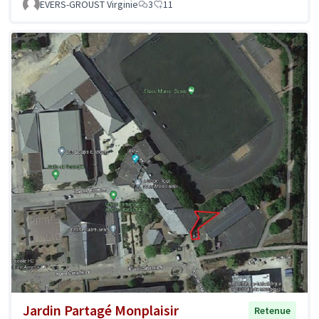
EVERS-GROUST Virginie
3
11
Jardin Partagé Monplaisir
Retenue