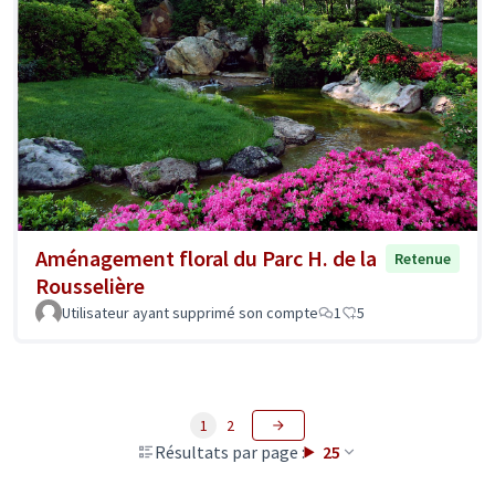
Aménagement floral du Parc H. de la
Retenue
Rousselière
Utilisateur ayant supprimé son compte
1
5
1
2
Résultats par page :
25