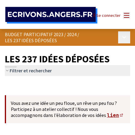
Panneau de gestion des cookies
Menu
Se connecter
BUDGET PARTICIPATIF 2023 / 2024
/
Menu p
LES 237 IDÉES DÉPOSÉES
LES 237 IDÉES DÉPOSÉES
Filtrer et rechercher
Vous avez une idée un peu floue, un rêve un peu fou ?
Participez à un atelier collectif ! Nous vous
accompagnons dans l’élaboration de vos idées
lien
(S'ou