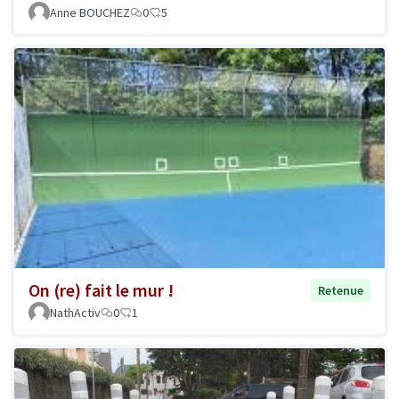
Anne BOUCHEZ
0
5
On (re) fait le mur !
Retenue
NathActiv
0
1