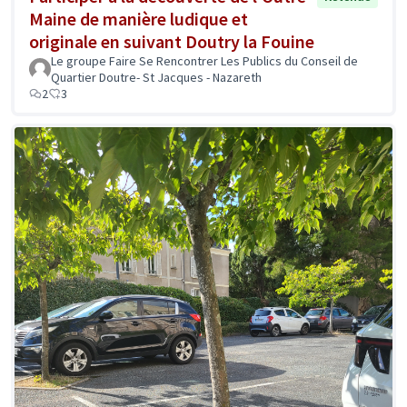
Maine de manière ludique et
originale en suivant Doutry la Fouine
Le groupe Faire Se Rencontrer Les Publics du Conseil de
Quartier Doutre- St Jacques - Nazareth
2
3