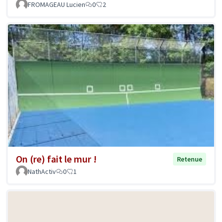
FROMAGEAU Lucien
0
2
On (re) fait le mur !
Retenue
NathActiv
0
1