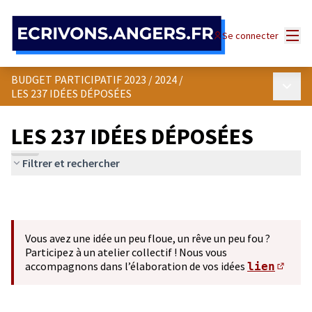
Panneau de gestion des cookies
Menu
Se connecter
BUDGET PARTICIPATIF 2023 / 2024
/
Menu p
LES 237 IDÉES DÉPOSÉES
LES 237 IDÉES DÉPOSÉES
Filtrer et rechercher
Vous avez une idée un peu floue, un rêve un peu fou ?
Participez à un atelier collectif ! Nous vous
accompagnons dans l’élaboration de vos idées
lien
(S'ou