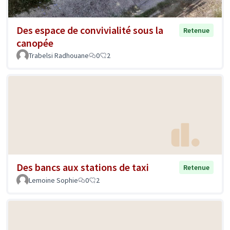
Des espace de convivialité sous la
Retenue
canopée
Trabelsi Radhouane
0
2
Des bancs aux stations de taxi
Retenue
Lemoine Sophie
0
2