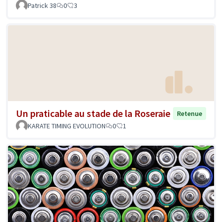
Patrick 38
0
3
Un praticable au stade de la Roseraie
Retenue
KARATE TIMING EVOLUTION
0
1