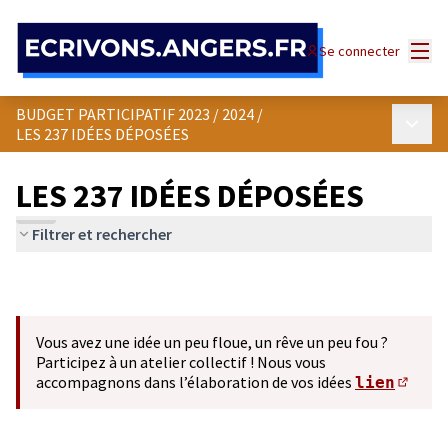
Panneau de gestion des cookies
Menu
Se connecter
BUDGET PARTICIPATIF 2023 / 2024
/
Menu p
LES 237 IDÉES DÉPOSÉES
LES 237 IDÉES DÉPOSÉES
Filtrer et rechercher
Vous avez une idée un peu floue, un rêve un peu fou ?
Participez à un atelier collectif ! Nous vous
accompagnons dans l’élaboration de vos idées
lien
(S'ou