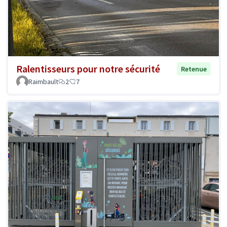
Ralentisseurs pour notre sécurité
Retenue
Raimbault
2
7