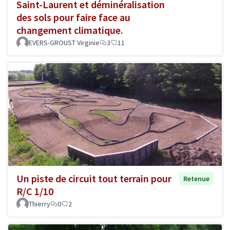
Saint-Laurent et déminéralisation
des sols pour faire face au
changement climatique.
EVERS-GROUST Virginie
3
11
Un piste de circuit tout terrain pour
Retenue
R/C 1/10
Thierry
0
2