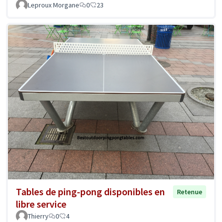
Leproux Morgane
0
23
Tables de ping-pong disponibles en
Retenue
libre service
Thierry
0
4