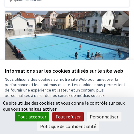
Informations sur les cookies utilisés sur le site web
Nous utilisons des cookies sur notre site Web pour améliorer la
performance et les contenus du site. Les cookies nous permettent
de fournir une expérience utilisateur et un contenu plus
personnalisés à partir de nos canaux de médias sociaux.
Ce site utilise des cookies et vous donne le contrôle sur ceux
Tout accepter
que vous souhaitez activer
Terrain de hockey et glisse urbaine
Retenue
Accepter seulement les cookies essentiels
Tout accepter
Tout refuser
Personnaliser
sur Angers
Paramètres
Politique de confidentialité
Marpeau Sébastien
1
6