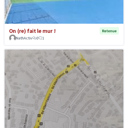
On (re) fait le mur !
Retenue
NathActiv
0
1