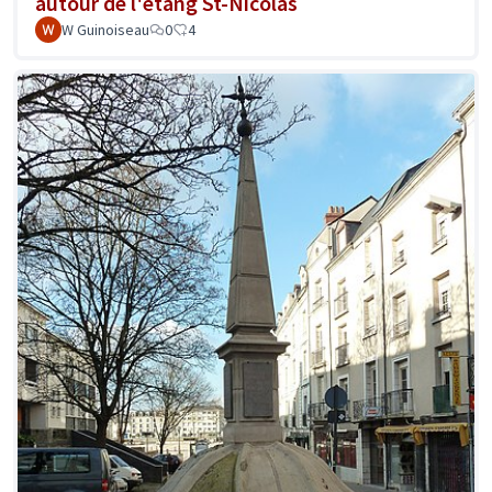
autour de l'étang St-Nicolas
W Guinoiseau
0
4