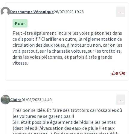
Deschamps Véronique
26/07/2023 19:28
…
Commentaire 6656
Pour
Peut-être également inclure les voies piétonnes dans
ce dispositif ? Clarifier en outre, la réglementation de
circulation des deux roues, à moteur ou non, car on les
voit partout, sur la chaussée voiture, sur les trottoirs,
dans les voies piétonnes, et parfois à très grande
vitesse.
0
0
Claire
01/08/2023 14:40
…
Commentaire 6667
Très bonne idée. Et faire des trottoirs carrossables où
les voitures ne se garent pas !!
Si il était possible également de réduire les pentes
(destinées à l'évacuation des eaux de pluie !! et aux
sorties de garage ..). Rouler une poussette c'est déjà