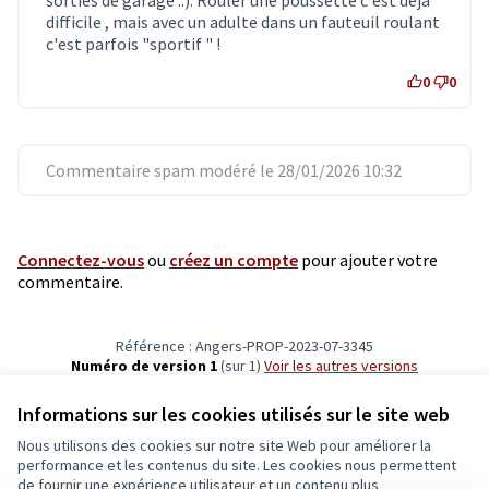
difficile , mais avec un adulte dans un fauteuil roulant
c'est parfois "sportif " !
0
0
Commentaire spam modéré le 28/01/2026 10:32
Connectez-vous
ou
créez un compte
pour ajouter votre
commentaire.
Référence : Angers-PROP-2023-07-3345
Numéro de version 1
(sur 1)
voir les autres versions
Vérifiez l'empreinte numérique
Informations sur les cookies utilisés sur le site web
Nous utilisons des cookies sur notre site Web pour améliorer la
Conditions d'utilisation
performance et les contenus du site. Les cookies nous permettent
Paramètres des cookies
de fournir une expérience utilisateur et un contenu plus
Ecrivons Angers sur X
Ecrivons Angers sur Facebook