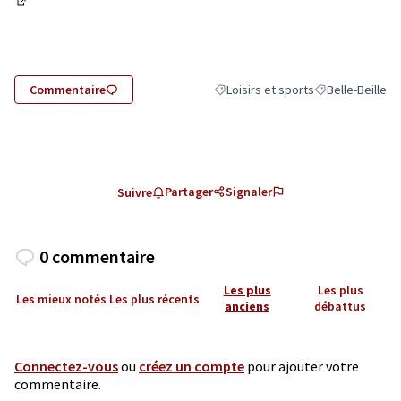
(Lien externe)
Commentaire
Loisirs et sports
Belle-Beille
Filtrer les résultats de la catégorie 
Filtrer les résul
Partager
Signaler
Suivre
0 commentaire
Les plus
Les plus
Les mieux notés
Les plus récents
anciens
débattus
Connectez-vous
ou
créez un compte
pour ajouter votre
commentaire.