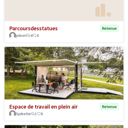
Parcoursdesstatues
Retenue
jolivet
4
4
Espace de travail en plein air
Retenue
Spikette
1
6