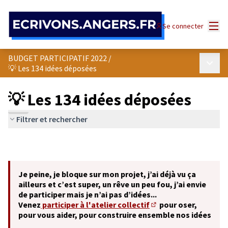
Panneau de gestion des cookies
Menu
Se connecter
BUDGET PARTICIPATIF 2022
/
Menu p
💡 Les 134 idées déposées
💡 Les 134 idées déposées
Filtrer et rechercher
Je peine, je bloque sur mon projet, j’ai déjà vu ça
ailleurs et c’est super, un rêve un peu fou, j’ai envie
de participer mais je n’ai pas d’idées...
Venez
participer à l'atelier collectif
pour oser,
(S'ouvre dans un nouve
pour vous aider, pour construire ensemble nos idées