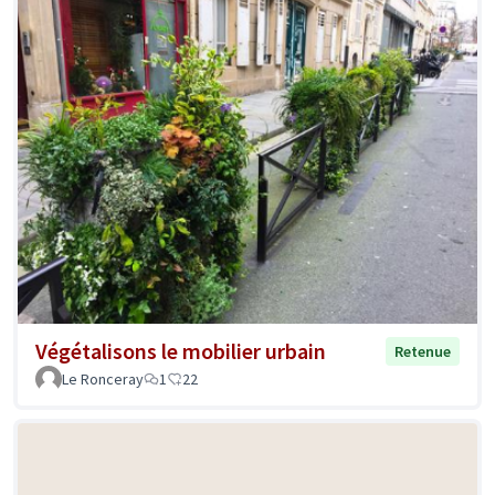
Végétalisons le mobilier urbain
Retenue
Le Ronceray
1
22