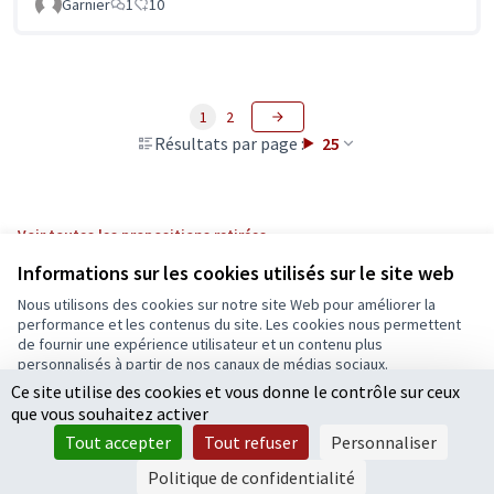
Garnier
1
10
1
2
Résultats par page :
25
Voir toutes les propositions retirées
Informations sur les cookies utilisés sur le site web
Nous utilisons des cookies sur notre site Web pour améliorer la
Conditions d'utilisation
performance et les contenus du site. Les cookies nous permettent
Paramètres des cookies
de fournir une expérience utilisateur et un contenu plus
Ecrivons Angers sur X
Ecrivons Angers sur Facebook
personnalisés à partir de nos canaux de médias sociaux.
(Lien externe)
(Lien externe)
Ce site utilise des cookies et vous donne le contrôle sur ceux
Tout accepter
que vous souhaitez activer
Accepter seulement les cookies essentiels
Tout accepter
Tout refuser
Personnaliser
Licence Cre
(Lien extern
Paramètres
(Lien externe)
Site réalisé grâce au
logiciel libre Decidim
.
Politique de confidentialité
(Lien externe)