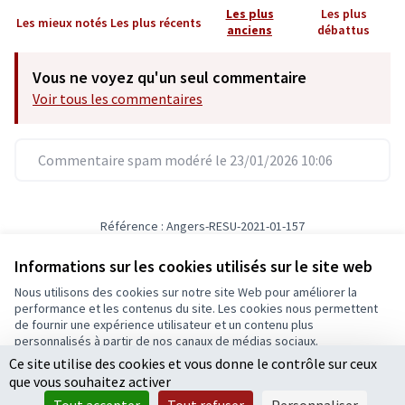
Les plus
Les plus
Les mieux notés
Les plus récents
anciens
débattus
Vous ne voyez qu'un seul commentaire
Voir tous les commentaires
Commentaire spam modéré le 23/01/2026 10:06
Référence : Angers-RESU-2021-01-157
Numéro de version 6
(sur 6)
voir les autres versions
Informations sur les cookies utilisés sur le site web
Nous utilisons des cookies sur notre site Web pour améliorer la
Conditions d'utilisation
performance et les contenus du site. Les cookies nous permettent
Paramètres des cookies
de fournir une expérience utilisateur et un contenu plus
Ecrivons Angers sur X
Ecrivons Angers sur Facebook
personnalisés à partir de nos canaux de médias sociaux.
(Lien externe)
(Lien externe)
Ce site utilise des cookies et vous donne le contrôle sur ceux
Tout accepter
que vous souhaitez activer
Accepter seulement les cookies essentiels