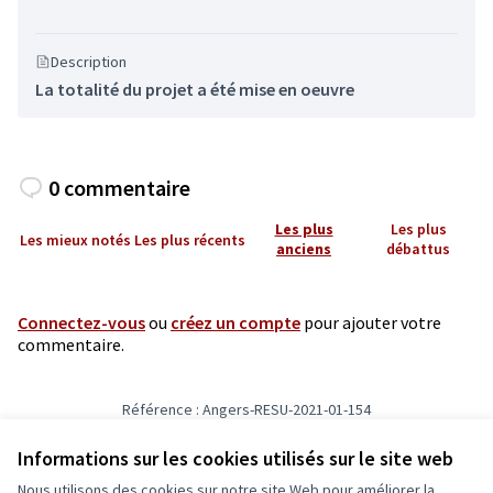
Description
La totalité du projet a été mise en oeuvre
0 commentaire
Les plus
Les plus
Les mieux notés
Les plus récents
anciens
débattus
Connectez-vous
ou
créez un compte
pour ajouter votre
commentaire.
Référence : Angers-RESU-2021-01-154
Numéro de version 6
(sur 6)
voir les autres versions
Informations sur les cookies utilisés sur le site web
Nous utilisons des cookies sur notre site Web pour améliorer la