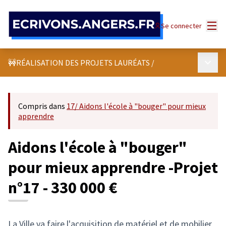
Panneau de gestion des cookies
Menu
Se connecter
Menu p
🚧RÉALISATION DES PROJETS LAURÉATS
/
Compris dans
17/ Aidons l'école à "bouger" pour mieux
apprendre
Aidons l'école à "bouger"
pour mieux apprendre -Projet
n°17 - 330 000 €
La Ville va faire l'acquisition de matériel et de mobilier