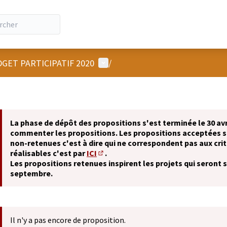
Menu utilisateur
GET PARTICIPATIF 2020
/
La phase de dépôt des propositions s'est terminée le 30 avr
commenter les propositions. Les propositions acceptées 
non-retenues c'est à dire qui ne correspondent pas aux crit
réalisables c'est par
ICI
.
(S'ouvre dans un nouvel onglet)
Les propositions retenues inspirent les projets qui seront 
septembre.
Il n'y a pas encore de proposition.