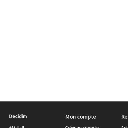
Decidim
Mon compte
Re
ACCUEIL
Créer un compte
Act