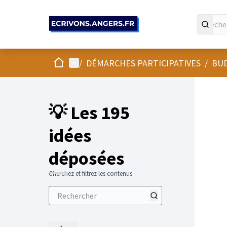
Panneau de gestion des cookies
Accueil
Menu principal
/
DÉMARCHES PARTICIPATIVES
/
BUD
💡 Les 195
idées
déposées
Cherchez et filtrez les contenus