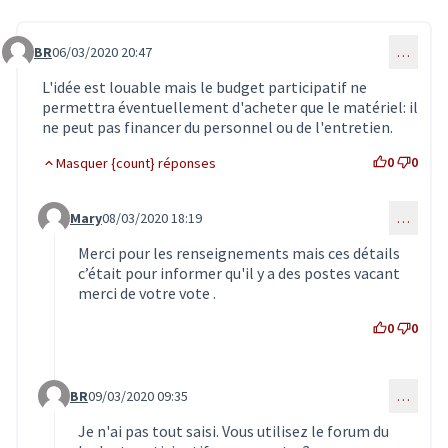
BR
06/03/2020 20:47
…
Commentaire 1815
L'idée est louable mais le budget participatif ne
permettra éventuellement d'acheter que le matériel: il
ne peut pas financer du personnel ou de l'entretien.
0
0
Masquer {count} réponses
Mary
08/03/2020 18:19
…
Commentaire 1816 (réponse au commentaire 1815)
Merci pour les renseignements mais ces détails
c’était pour informer qu'il y a des postes vacant
merci de votre vote .
0
0
BR
09/03/2020 09:35
…
Commentaire 1818 (réponse au commentaire 1815)
Je n'ai pas tout saisi. Vous utilisez le forum du