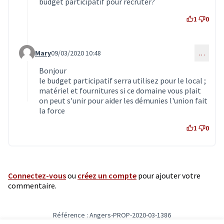
budget participatif pour recruter?
1
0
Mary
09/03/2020 10:48
…
Commentaire 1823 (réponse au commentaire 1815)
Bonjour
le budget participatif serra utilisez pour le local ;
matériel et fournitures si ce domaine vous plait
on peut s'unir pour aider les démunies l'union fait
la force
1
0
Connectez-vous
ou
créez un compte
pour ajouter votre
commentaire.
Référence : Angers-PROP-2020-03-1386
Vérifiez l'empreinte numérique