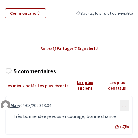
Commentaire
Sports, loisirs et convivialité
Filtrer les résultats de la catégori
Partager
Signaler
Suivre
5 commentaires
Les plus
Les plus
Les mieux notés
Les plus récents
anciens
débattus
Mary
04/03/2020 13:04
…
Commentaire 1809
Très bonne idée je vous encourage; bonne chance
1
0