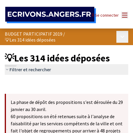
Panneau de gestion des cookies
Menu
Se connecter
BUDGET PARTICIPATIF 2019
/
Menu p
💡Les 314 idées déposées
💡Les 314 idées déposées
Filtrer et rechercher
La phase de dépôt des propositions s'est déroulée du 29
janvier au 30 avril.
60 propositions on été retenues suite à l'analyse de
faisabilité par les services compétents de la ville et ont
fait l'objet de regroupements pour arriver à 48 projets