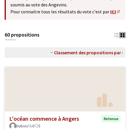
soumis au vote des Angevins.
Pour connaitre tous les résultats du vote c'est par
ICI
(S'ouv
60 propositions
Classement des propositions par :
L'océan commence à Angers
Retenue
Dubois
0
5