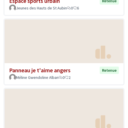
Espace sports urbain
Retenue
Jeunes des Hauts de St Aubin
0
6
Panneau je t'aime angers
Retenue
Méline Gwendoline Alban
0
2