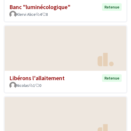
Banc "luminécologique"
Retenue
Klervi Alice
4
8
Libérons l'allaitement
Retenue
Nicolas
1
0