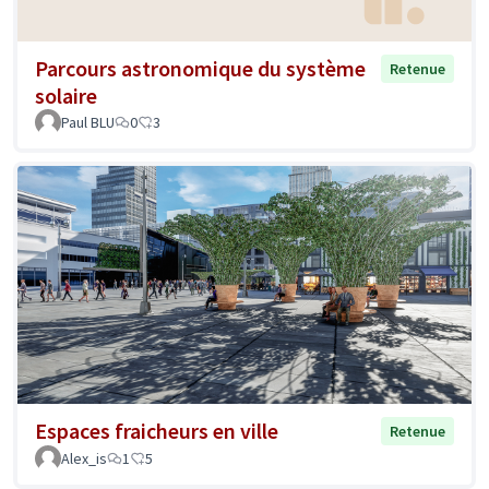
Parcours astronomique du système
Retenue
solaire
Paul BLU
0
3
Espaces fraicheurs en ville
Retenue
Alex_is
1
5