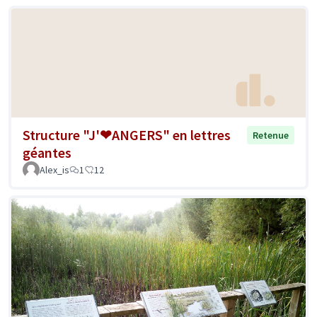
Structure "J'❤ANGERS" en lettres
Retenue
géantes
Alex_is
1
12