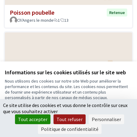
Poisson poubelle
Retenue
Ch'Angers le monde
1
13
Informations sur les cookies utilisés sur le site web
Nous utilisons des cookies sur notre site Web pour améliorer la
Un parc pour les chiens
performance et les contenus du site. Les cookies nous permettent
Retenue
de fournir une expérience utilisateur et un contenu plus
Marion
15
5
personnalisés à partir de nos canaux de médias sociaux.
Ce site utilise des cookies et vous donne le contrôle sur ceux
Tout accepter
que vous souhaitez activer
Accepter seulement les cookies essentiels
Tout accepter
Tout refuser
Personnaliser
Paramètres
Politique de confidentialité