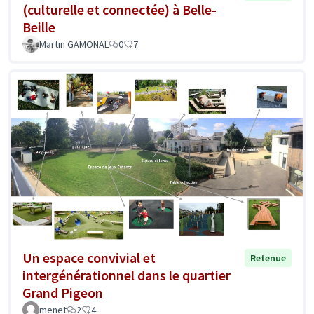
(culturelle et connectée) à Belle-
Beille
Martin GAMONAL
0
7
Un espace convivial et
Retenue
intergénérationnel dans le quartier
Grand Pigeon
menet
2
4