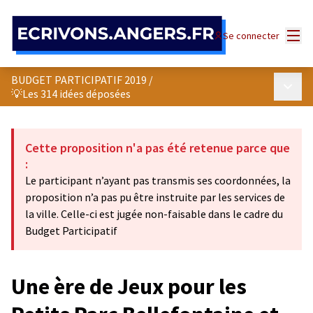
Panneau de gestion des cookies
Menu
Se connecter
BUDGET PARTICIPATIF 2019
/
Menu p
💡Les 314 idées déposées
Cette proposition n'a pas été retenue parce que
:
Le participant n’ayant pas transmis ses coordonnées, la
proposition n’a pas pu être instruite par les services de
la ville. Celle-ci est jugée non-faisable dans le cadre du
Budget Participatif
Une ère de Jeux pour les