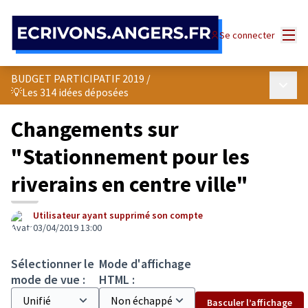
Panneau de gestion des cookies
Menu
Se connecter
BUDGET PARTICIPATIF 2019
/
Menu p
💡Les 314 idées déposées
Changements sur
"Stationnement pour les
riverains en centre ville"
Utilisateur ayant supprimé son compte
03/04/2019 13:00
Sélectionner le
Mode d'affichage
mode de vue :
HTML :
Basculer l’affichage