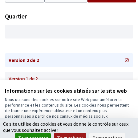
Quartier
Version 2 de 2
Version 1 de 2
Informations sur les cookies utilisés sur le site web
Nous utilisons des cookies sur notre site Web pour améliorer la
Conditions d'utilisation
performance et les contenus du site. Les cookies nous permettent
Paramètres des cookies
de fournir une expérience utilisateur et un contenu plus
Ecrivons Angers sur X
Ecrivons Angers sur Facebook
personnalisés à partir de nos canaux de médias sociaux.
(Lien externe)
(Lien externe)
Ce site utilise des cookies et vous donne le contrôle sur ceux
Tout accepter
que vous souhaitez activer
Accepter seulement les cookies essentiels