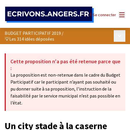
Panneau de gestion des cookies
Menu
Se connecter
BUDGET PARTICIPATIF 2019
/
Menu p
💡Les 314 idées déposées
Cette proposition n'a pas été retenue parce que
:
La proposition est non-retenue dans le cadre du Budget
Participatif car le participant n’ayant pas souhaité ou
pu donner suite à sa proposition, l’instruction de la
faisabilité par le service municipal n’est pas possible en
l’état.
Un city stade à la caserne