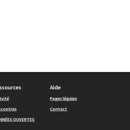
ssources
Aide
ivité
Pages légales
ncontres
Contact
NNÉES OUVERTES