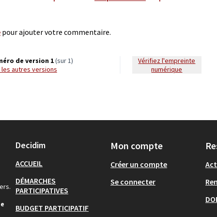
e
pour ajouter votre commentaire.
éro de version 1
(sur 1)
Vérifiez l'empreinte
ir les autres versions
numérique
Decidim
Mon compte
Re
ACCUEIL
Créer un compte
Act
DÉMARCHES
Se connecter
Re
ers.
PARTICIPATIVES
DO
de
BUDGET PARTICIPATIF