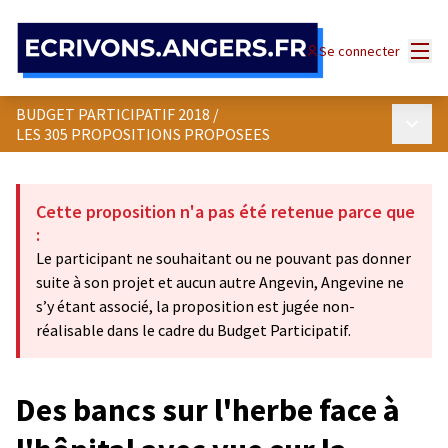
Panneau de gestion des cookies
Menu
Se connecter
BUDGET PARTICIPATIF 2018
/
Menu p
LES 305 PROPOSITIONS PROPOSEES
Cette proposition n'a pas été retenue parce que
:
Le participant ne souhaitant ou ne pouvant pas donner
suite à son projet et aucun autre Angevin, Angevine ne
s’y étant associé, la proposition est jugée non-
réalisable dans le cadre du Budget Participatif.
Des bancs sur l'herbe face à