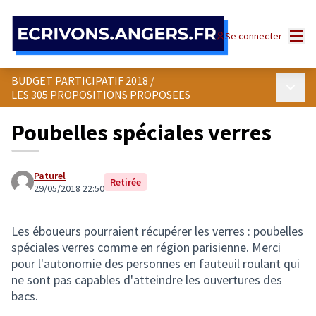
Panneau de gestion des cookies
Menu
Se connecter
BUDGET PARTICIPATIF 2018
/
Menu p
LES 305 PROPOSITIONS PROPOSEES
Poubelles spéciales verres
Paturel
Retirée
29/05/2018 22:50
Les éboueurs pourraient récupérer les verres : poubelles
spéciales verres comme en région parisienne. Merci
pour l'autonomie des personnes en fauteuil roulant qui
ne sont pas capables d'atteindre les ouvertures des
bacs.