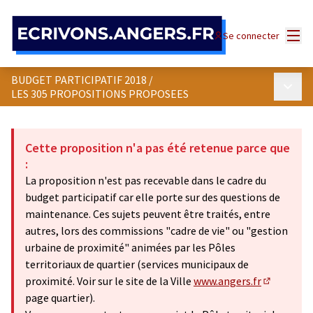
Panneau de gestion des cookies
Menu
Se connecter
BUDGET PARTICIPATIF 2018
/
Menu p
LES 305 PROPOSITIONS PROPOSEES
Cette proposition n'a pas été retenue parce que
:
La proposition n'est pas recevable dans le cadre du
budget participatif car elle porte sur des questions de
maintenance. Ces sujets peuvent être traités, entre
autres, lors des commissions "cadre de vie" ou "gestion
urbaine de proximité" animées par les Pôles
territoriaux de quartier (services municipaux de
proximité. Voir sur le site de la Ville
www.angers.fr
(Lien exte
page quartier).