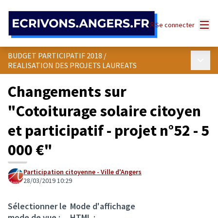
Panneau de gestion des cookies
Menu
Se connecter
BUDGET PARTICIPATIF 2018
/
Menu p
REALISATION DES PROJETS LAUREATS
Changements sur
"Cotoiturage solaire citoyen
et participatif - projet n°52 - 5
000 €"
Participation citoyenne - Ville d'Angers
28/03/2019 10:29
Sélectionner le
Mode d'affichage
mode de vue :
HTML :