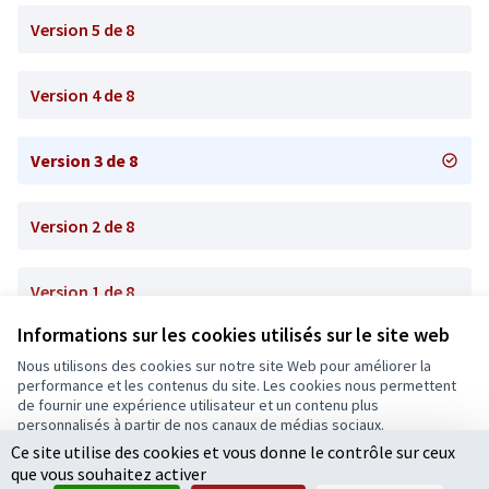
Version 5 de 8
Version 4 de 8
Version 3 de 8
Version 2 de 8
Version 1 de 8
Informations sur les cookies utilisés sur le site web
Nous utilisons des cookies sur notre site Web pour améliorer la
Conditions d'utilisation
performance et les contenus du site. Les cookies nous permettent
Paramètres des cookies
de fournir une expérience utilisateur et un contenu plus
Ecrivons Angers sur X
Ecrivons Angers sur Facebook
personnalisés à partir de nos canaux de médias sociaux.
(Lien externe)
(Lien externe)
Ce site utilise des cookies et vous donne le contrôle sur ceux
Tout accepter
que vous souhaitez activer
Accepter seulement les cookies essentiels