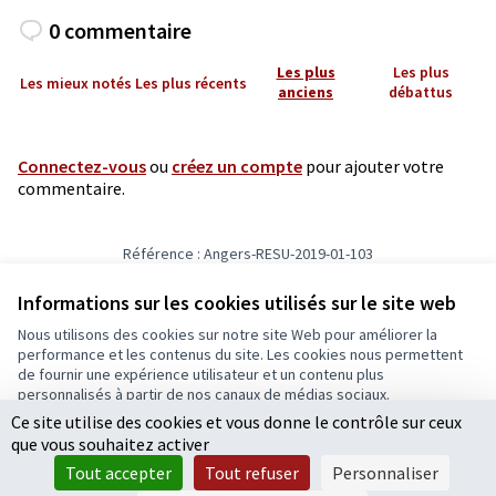
0 commentaire
Les plus
Les plus
Les mieux notés
Les plus récents
anciens
débattus
Connectez-vous
ou
créez un compte
pour ajouter votre
commentaire.
Référence : Angers-RESU-2019-01-103
Numéro de version 19
(sur 19)
voir les autres versions
Informations sur les cookies utilisés sur le site web
Nous utilisons des cookies sur notre site Web pour améliorer la
Conditions d'utilisation
performance et les contenus du site. Les cookies nous permettent
Paramètres des cookies
de fournir une expérience utilisateur et un contenu plus
Ecrivons Angers sur X
Ecrivons Angers sur Facebook
personnalisés à partir de nos canaux de médias sociaux.
(Lien externe)
(Lien externe)
Ce site utilise des cookies et vous donne le contrôle sur ceux
Tout accepter
que vous souhaitez activer
Accepter seulement les cookies essentiels
Tout accepter
Tout refuser
Personnaliser
Licence Cre
(Lien extern
Paramètres