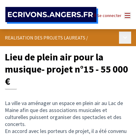
Panneau de gestion des cookies
Menu
Se connecter
Menu p
REALISATION DES PROJETS LAUREATS
/
Lieu de plein air pour la
musique- projet n°15 - 55 000
€
La ville va aménager un espace en plein air au Lac de
Maine afin que des associations musicales et
culturelles puissent organiser des spectacles et des
concerts.
En accord avec les porteurs de projet, il a été convenu