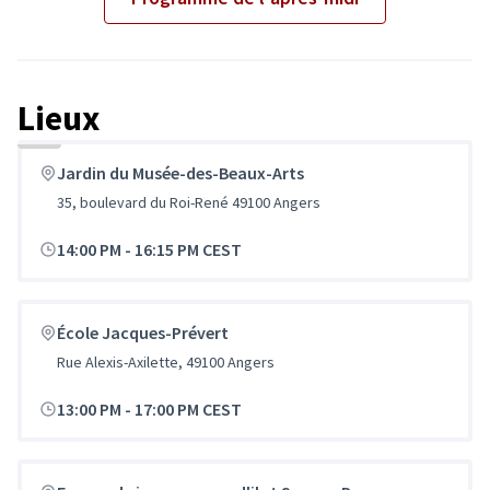
Lieux
Passer la carte
Leaflet
|
©
OpenStreetMap
contributors
L'élément suivant est une carte qui présente les éléments de cet
+
Jardin du Musée-des-Beaux-Arts
−
35, boulevard du Roi-René 49100 Angers
14:00 PM
-
16:15 PM CEST
École Jacques-Prévert
Rue Alexis-Axilette, 49100 Angers
13:00 PM
-
17:00 PM CEST