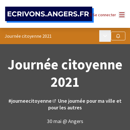
Panneau de gestion des cookies
Menu
Se connecter
Menu principa
Journée citoyenne 2021
Suivre
Journée citoyenne
2021
#journeecitoyenne
Une journée pour ma ville et
(Lien externe)
pour les autres
30 mai @ Angers