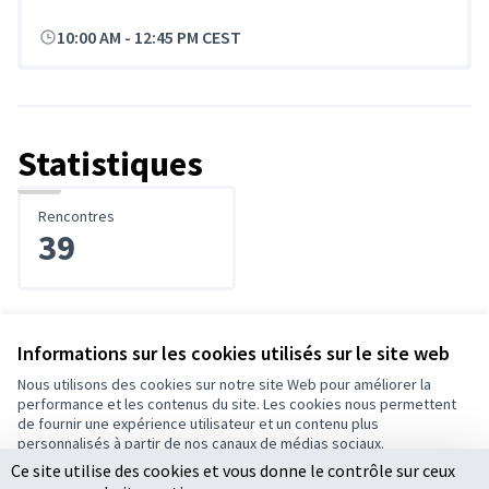
10:00 AM
-
12:45 PM CEST
Statistiques
Rencontres
39
Informations sur les cookies utilisés sur le site web
Nous utilisons des cookies sur notre site Web pour améliorer la
Conditions d'utilisation
performance et les contenus du site. Les cookies nous permettent
Paramètres des cookies
de fournir une expérience utilisateur et un contenu plus
Ecrivons Angers sur X
Ecrivons Angers sur Facebook
personnalisés à partir de nos canaux de médias sociaux.
(Lien externe)
(Lien externe)
Ce site utilise des cookies et vous donne le contrôle sur ceux
Tout accepter