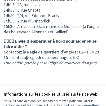
14h15 : 1A, rue Levavasseur
14h35 : 3, rue Chaptal
14h50 : 2/4, rue Edouard-Branly
15h15 : 2, rue d’Osnabrück
15h30 : Arrivée au relais mairie de Monplaisir (à l’angle
des boulevards Allonneau et Gallieni)
🙋‍♀️🙋‍♂️
Envie d’embarquer à bord pour aider ou se
faire aider ?
Contactez la Régie de quartiers d’Angers : 02 41 34 29
15 -
contact@regiedequartiers-angers.fr
(S'ouvre dans un
Une action portée par la Régie de quartiers d'Angers.
Informations sur les cookies utilisés sur le site web
Nous utilisons des cookies sur notre site Web pour améliorer la
Conditions d'utilisation
performance et les contenus du site. Les cookies nous permettent