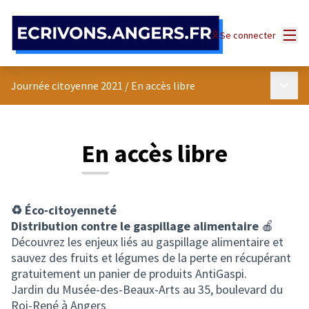
Panneau de gestion des cookies
Menu
Se connecter
Menu p
Journée citoyenne 2021
/
En accès libre
En accès libre
♻️ Éco-citoyenneté
Distribution contre le gaspillage alimentaire
🍎
Découvrez les enjeux liés au gaspillage alimentaire et
sauvez des fruits et légumes de la perte en récupérant
gratuitement un panier de produits AntiGaspi.
Jardin du Musée-des-Beaux-Arts au 35, boulevard du
Roi-René à Angers