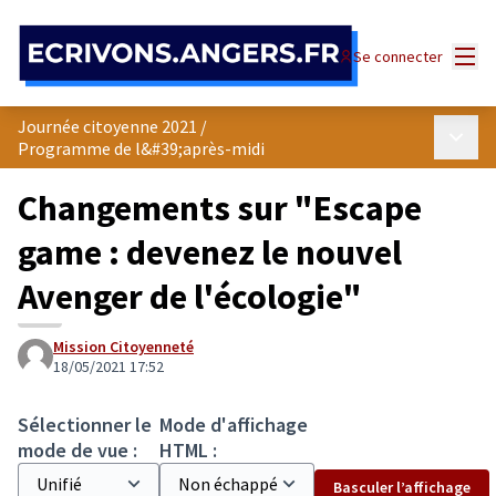
Panneau de gestion des cookies
Menu
Se connecter
Journée citoyenne 2021
/
Menu p
Programme de l&#39;après-midi
Changements sur "Escape
game : devenez le nouvel
Avenger de l'écologie"
Mission Citoyenneté
18/05/2021 17:52
Sélectionner le
Mode d'affichage
mode de vue :
HTML :
Basculer l’affichage