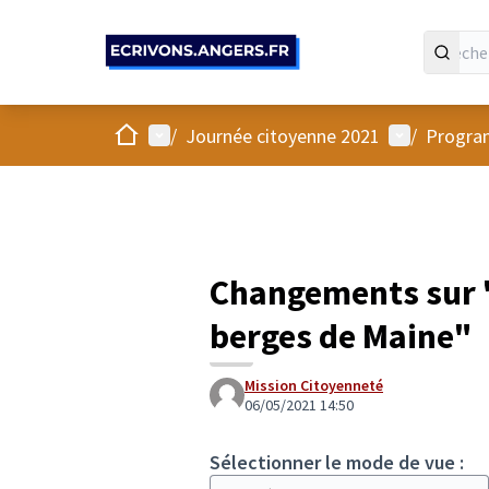
Panneau de gestion des cookies
Accueil
Menu principal
Menu utilis
/
Journée citoyenne 2021
/
Progra
Changements sur "
berges de Maine"
Mission Citoyenneté
06/05/2021 14:50
Sélectionner le mode de vue :