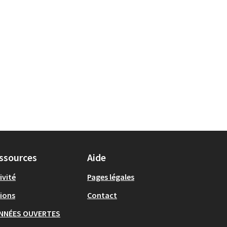
ssources
Aide
ivité
Pages légales
ions
Contact
NNÉES OUVERTES