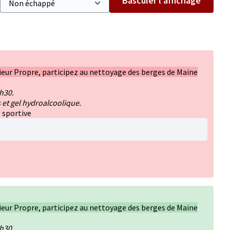
Basculer l’affichage
ieur Propre, participez au nettoyage des berges de Maine
9h30.
 et gel hydroalcoolique.
 sportive
ieur Propre, participez au nettoyage des berges de Maine
9h30.