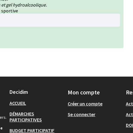
 et gel hydroalcoolique.
 sportive
Decidim
Mon compte
Re
ACCUEIL
Créer un compte
Act
DÉMARCHES
Se connecter
Act
ers.
PARTICIPATIVES
DO
de
BUDGET PARTICIPATIF