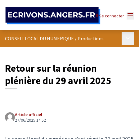
Panneau de gestion des cookies
Menu
Se connecter
Menu p
CONSEIL LOCAL DU NUMERIQUE
/
Productions
Retour sur la réunion
plénière du 29 avril 2025
Article officiel
27/06/2025 14:52
Le conseil local du numérique s'est réuni le 29 avril 2025