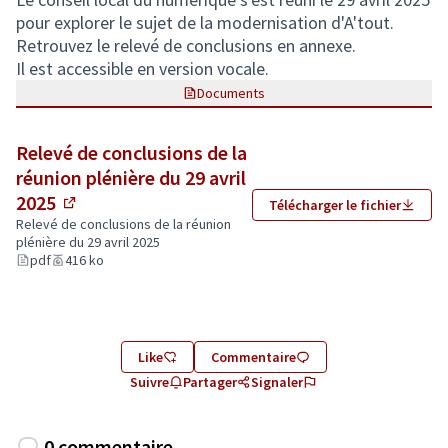
pour explorer le sujet de la modernisation d'A'tout.
Retrouvez le relevé de conclusions en annexe.
Il est accessible en version vocale.
Documents
Relevé de conclusions de la
réunion plénière du 29 avril
2025
Télécharger le fichier
(Lien externe)
Relevé de conclusions de la réunion
plénière du 29 avril 2025
pdf
416 ko
Like
Commentaire
Suivre
Partager
Signaler
0 commentaire