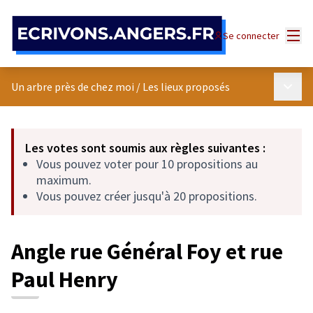
Panneau de gestion des cookies
Menu
Se connecter
Menu p
Un arbre près de chez moi
/
Les lieux proposés
Les votes sont soumis aux règles suivantes :
Vous pouvez voter pour 10 propositions au
maximum.
Vous pouvez créer jusqu'à 20 propositions.
Angle rue Général Foy et rue
Paul Henry