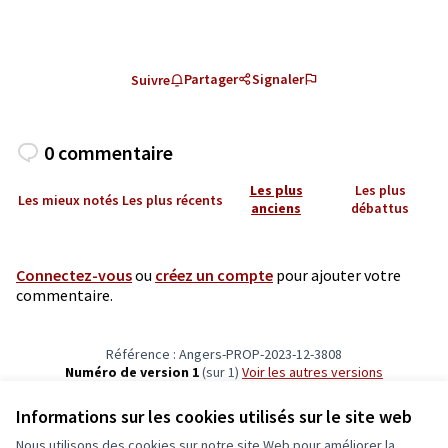
Partager
Signaler
Suivre
0 commentaire
Les plus
Les plus
Les mieux notés
Les plus récents
anciens
débattus
Connectez-vous
ou
créez un compte
pour ajouter votre
commentaire.
Référence : Angers-PROP-2023-12-3808
Numéro de version 1
(sur 1)
voir les autres versions
Vérifiez l'empreinte numérique
Informations sur les cookies utilisés sur le site web
Nous utilisons des cookies sur notre site Web pour améliorer la