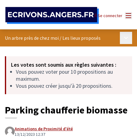
Panneau de gestion des cookies
Menu
Se connecter
Menu p
Un arbre près de chez moi
/
Les lieux proposés
Les votes sont soumis aux règles suivantes :
Vous pouvez voter pour 10 propositions au
maximum.
Vous pouvez créer jusqu'à 20 propositions.
Parking chaufferie biomasse
Animations de Proximité d'été
13/12/2023 12:37