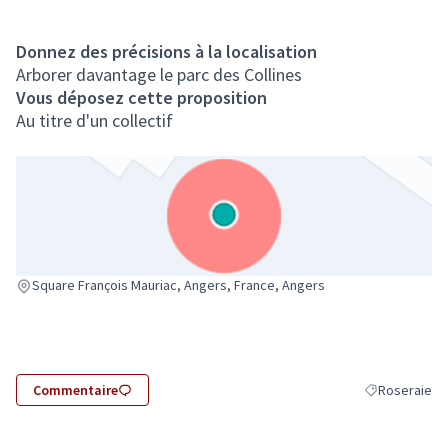
Donnez des précisions à la localisation
Arborer davantage le parc des Collines
Vous déposez cette proposition
Au titre d'un collectif
(Lien externe)
Square François Mauriac, Angers, France, Angers
Commentaire
Roseraie
Filtrer les rés