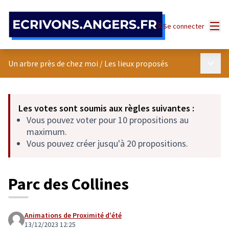
Panneau de gestion des cookies
Menu
Se connecter
Menu p
Un arbre près de chez moi
/
Les lieux proposés
Les votes sont soumis aux règles suivantes :
Vous pouvez voter pour 10 propositions au
maximum.
Vous pouvez créer jusqu'à 20 propositions.
Parc des Collines
Animations de Proximité d'été
13/12/2023 12:25