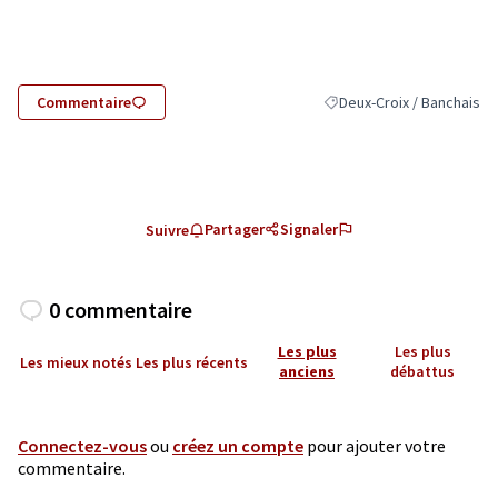
(Lien externe)
Commentaire
Deux-Croix / Banchais
Filtrer les résultats pour 
Partager
Signaler
Suivre
0 commentaire
Les plus
Les plus
Les mieux notés
Les plus récents
anciens
débattus
Connectez-vous
ou
créez un compte
pour ajouter votre
commentaire.