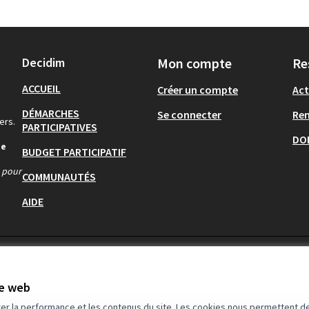
Decidim
Mon compte
Re
ACCUEIL
Créer un compte
Act
DÉMARCHES
Se connecter
Re
ers.
PARTICIPATIVES
DO
de
BUDGET PARTICIPATIF
s pour
COMMUNAUTÉS
AIDE
te web
rer la performance et les contenus du site. Les cookies nous permettent de