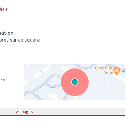
chais
sation
bres sur ce square
nce
(Lien externe)
Images