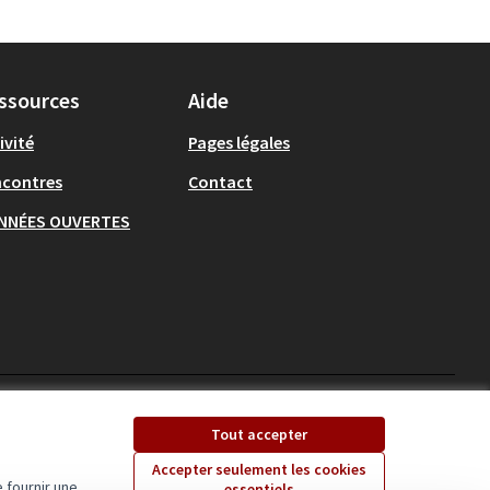
ssources
Aide
ivité
Pages légales
ncontres
Contact
NNÉES OUVERTES
Ecrivons Angers sur X
Ecrivons Angers sur
Tout accepter
(Lien externe)
(Lien externe)
Accepter seulement les cookies
 fournir une
essentiels