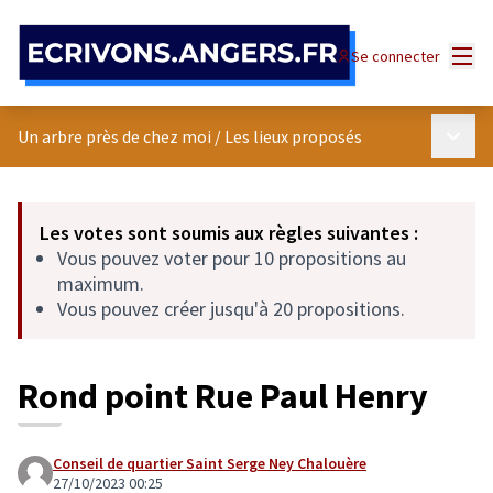
Panneau de gestion des cookies
Menu
Se connecter
Menu p
Un arbre près de chez moi
/
Les lieux proposés
Les votes sont soumis aux règles suivantes :
Vous pouvez voter pour 10 propositions au
maximum.
Vous pouvez créer jusqu'à 20 propositions.
Rond point Rue Paul Henry
Conseil de quartier Saint Serge Ney Chalouère
27/10/2023 00:25