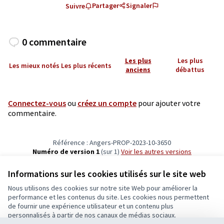
Partager
Signaler
Suivre
0 commentaire
Les plus
Les plus
Les mieux notés
Les plus récents
anciens
débattus
Connectez-vous
ou
créez un compte
pour ajouter votre
commentaire.
Référence : Angers-PROP-2023-10-3650
Numéro de version 1
(sur 1)
voir les autres versions
Vérifiez l'empreinte numérique
Informations sur les cookies utilisés sur le site web
Nous utilisons des cookies sur notre site Web pour améliorer la
Conditions d'utilisation
performance et les contenus du site. Les cookies nous permettent
Paramètres des cookies
de fournir une expérience utilisateur et un contenu plus
Ecrivons Angers sur X
Ecrivons Angers sur Facebook
personnalisés à partir de nos canaux de médias sociaux.
(Lien externe)
(Lien externe)