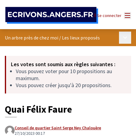
Panneau de gestion des cookies
Menu
Se connecter
Menu p
Un arbre près de chez moi
/
Les lieux proposés
Les votes sont soumis aux règles suivantes :
Vous pouvez voter pour 10 propositions au
maximum.
Vous pouvez créer jusqu'à 20 propositions.
Quai Félix Faure
Conseil de quartier Saint Serge Ney Chalouère
27/10/2023 00:17