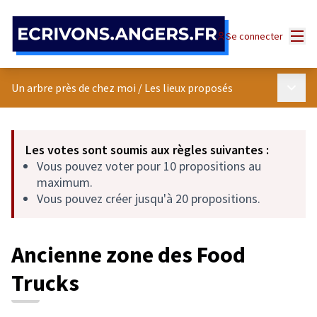
Panneau de gestion des cookies
Menu
Se connecter
Menu p
Un arbre près de chez moi
/
Les lieux proposés
Les votes sont soumis aux règles suivantes :
Vous pouvez voter pour 10 propositions au
maximum.
Vous pouvez créer jusqu'à 20 propositions.
Ancienne zone des Food
Trucks