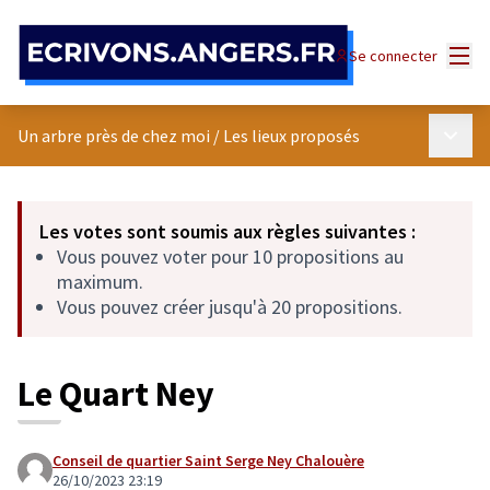
Panneau de gestion des cookies
Menu
Se connecter
Menu p
Un arbre près de chez moi
/
Les lieux proposés
Les votes sont soumis aux règles suivantes :
Vous pouvez voter pour 10 propositions au
maximum.
Vous pouvez créer jusqu'à 20 propositions.
Le Quart Ney
Conseil de quartier Saint Serge Ney Chalouère
26/10/2023 23:19