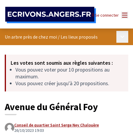
Panneau de gestion des cookies
Menu
Se connecter
Menu p
Un arbre près de chez moi
/
Les lieux proposés
Les votes sont soumis aux règles suivantes :
Vous pouvez voter pour 10 propositions au
maximum.
Vous pouvez créer jusqu'à 20 propositions.
Avenue du Général Foy
Conseil de quartier Saint Serge Ney Chalouère
26/10/2023 19:03