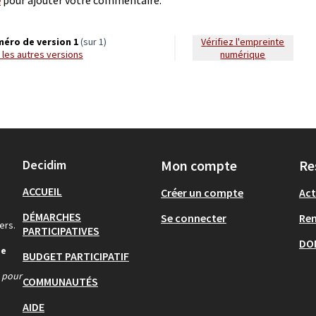
éro de version 1
(sur 1)
Vérifiez l'empreinte
ir les autres versions
numérique
Decidim
Mon compte
Re
ACCUEIL
Créer un compte
Act
DÉMARCHES
Se connecter
Re
ers.
PARTICIPATIVES
DO
de
BUDGET PARTICIPATIF
s pour
COMMUNAUTÉS
AIDE