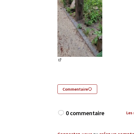
(Lien externe)
Commentaire
0 commentaire
Les
Connectez-vous
ou
créez un compt