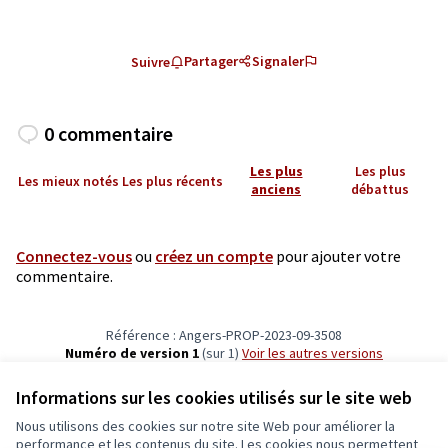
Partager
Signaler
Suivre
0 commentaire
Les plus
Les plus
Les mieux notés
Les plus récents
anciens
débattus
Connectez-vous
ou
créez un compte
pour ajouter votre
commentaire.
Référence : Angers-PROP-2023-09-3508
Numéro de version 1
(sur 1)
voir les autres versions
Vérifiez l'empreinte numérique
Informations sur les cookies utilisés sur le site web
Nous utilisons des cookies sur notre site Web pour améliorer la
Conditions d'utilisation
performance et les contenus du site. Les cookies nous permettent