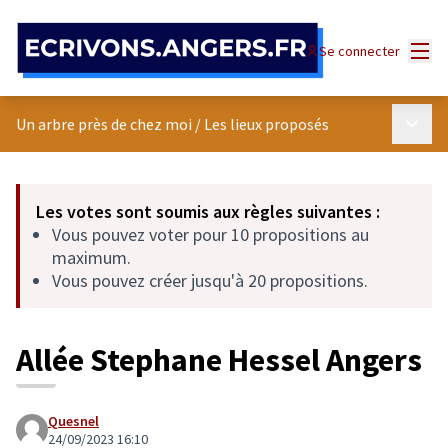
Panneau de gestion des cookies
Menu
Se connecter
Menu p
Un arbre près de chez moi
/
Les lieux proposés
Les votes sont soumis aux règles suivantes :
Vous pouvez voter pour 10 propositions au
maximum.
Vous pouvez créer jusqu'à 20 propositions.
Allée Stephane Hessel Angers
Quesnel
24/09/2023 16:10