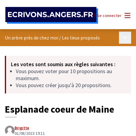
Panneau de gestion des cookies
Menu
Se connecter
Menu p
Un arbre près de chez moi
/
Les lieux proposés
Les votes sont soumis aux règles suivantes :
Vous pouvez voter pour 10 propositions au
maximum.
Vous pouvez créer jusqu'à 20 propositions.
Esplanade coeur de Maine
Brigitte
01/08/2023 19:11