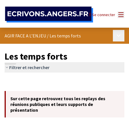
Panneau de gestion des cookies
Menu
Se connecter
Menu p
AGIR FACE A L’ENJEU
/
Les temps forts
Les temps forts
Filtrer et rechercher
Sur cette page retrouvez tous les replays des
réunions publiques et leurs supports de
présentation