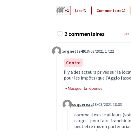
+1
Like
Commentaire
2 commentaires
Les
lorgnette49
18/03/2021 17:22
Commentaire 2892
Contre
Il y a des acteurs privés sur la loc
pour les impôts) que l'Agglo fasse
Masquer la réponse
coquereau
18/03/2021 18:03
Commentaire 2911 (réponse au c
comme il existe ailleurs (voi
cargo. .. pour faire franchir 
peut etre mis en partenariat