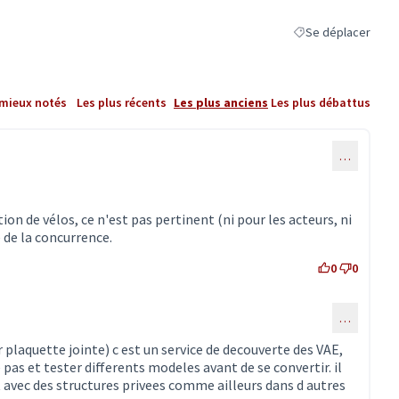
Se déplacer
Filtrer les résultats
 mieux notés
Les plus récents
Les plus anciens
Les plus débattus
…
ation de vélos, ce n'est pas pertinent (ni pour les acteurs, ni
 de la concurrence.
0
0
…
ommentaire 2892)
r plaquette jointe) c est un service de decouverte des VAE,
le pas et tester differents modeles avant de se convertir. il
 avec des structures privees comme ailleurs dans d autres