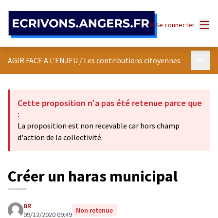
Panneau de gestion des cookies
Menu
Se connecter
Menu p
AGIR FACE A L’ENJEU
/
Les contributions citoyennes
Cette proposition n'a pas été retenue parce que
:
La proposition est non recevable car hors champ
d'action de la collectivité.
Créer un haras municipal
BR
Non retenue
09/12/2020 09:49