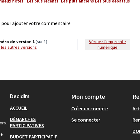
 mieux notés
Les plus récents
Les plus anciens
Les plus débattus
e
pour ajouter votre commentaire.
éro de version 1
(sur 1)
Vérifiez l'empreinte
ir les autres versions
numérique
Decidim
Mon compte
Re
ACCUEIL
Créer un compte
Act
DÉMARCHES
Se connecter
Re
ers.
PARTICIPATIVES
DO
de
BUDGET PARTICIPATIF