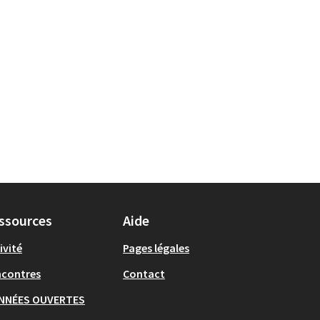
ssources
Aide
ivité
Pages légales
ncontres
Contact
NNÉES OUVERTES