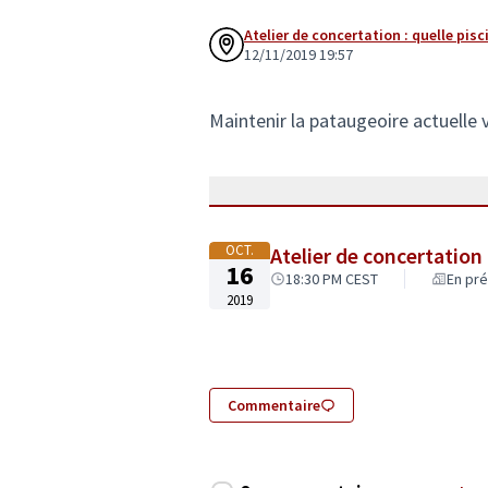
Atelier de concertation : quelle pisc
12/11/2019 19:57
Maintenir la pataugeoire actuelle v
OCT.
Atelier de concertation 
16
18:30 PM CEST
En pré
2019
Commentaire